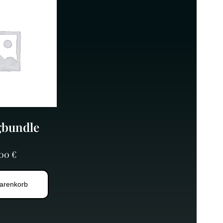
gbundle
,00
€
arenkorb