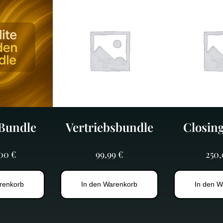
e
Bundle
Vertriebsbundle
Closin
,00
€
99,99
€
250
renkorb
In den Warenkorb
In den W