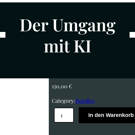
Der Umgang
mit KI
150,00
€
Category:
Bundles
D
In den Warenkorb
e
r